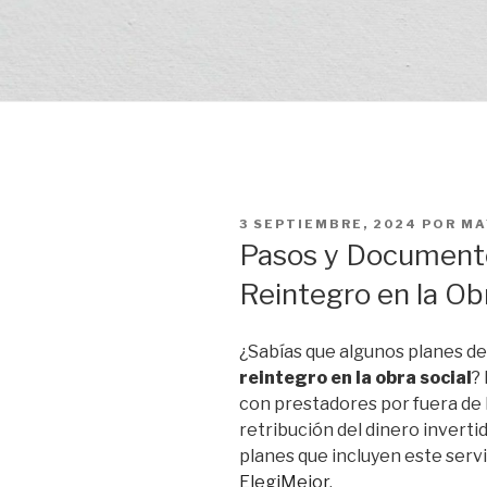
PUBLICADO
3 SEPTIEMBRE, 2024
POR
MA
EL
Pasos y Documentos
Reintegro en la Ob
¿Sabías que algunos planes de
reintegro en la obra social
?
con prestadores por fuera de l
retribución del dinero inverti
planes que incluyen este serv
ElegiMejor
.