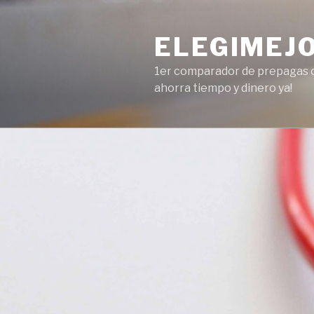
Ir
al
ELEGIMEJ
contenido
1er comparador de prepagas on
ahorra tiempo y dinero ya!