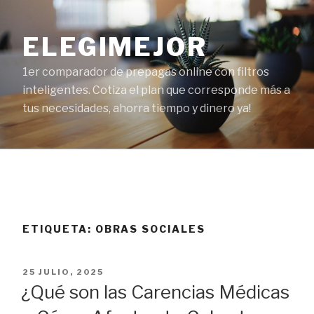
Ir
al
ELEGIMEJOR
contenido
1er comparador de prepagas online con filtros
inteligentes. Cotiza el plan que corresponde más a
tus necesidades, ahorra tiempo y dinero ya!
ETIQUETA:
OBRAS SOCIALES
PUBLICADO
25 JULIO, 2025
EL
¿Qué son las Carencias Médicas