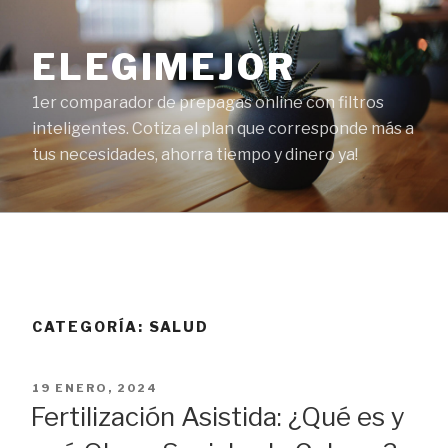
Ir
al
ELEGIMEJOR
contenido
1er comparador de prepagas online con filtros
inteligentes. Cotiza el plan que corresponde más a
tus necesidades, ahorra tiempo y dinero ya!
CATEGORÍA:
SALUD
PUBLICADO
19 ENERO, 2024
EL
Fertilización Asistida: ¿Qué es y