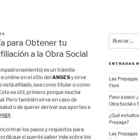
MA
Buscar
a para Obtener tu
por:
liación a la Obra Social
ENTRADAS 
mpadronamiento) es un trámite
 online en el sitio del
ANSES
y sirve
Las Prepagas 
e está afiliado, sea como titular o como
Fleni
 Esto es útil, primero porque mucha
Paso a paso: ¿
l. Pero también sirve en caso de
Obra Social o
salud o de querer derivar sus aportes a
paga
.
¿Qué estudios 
Prepaga?
encontrar los pasos y requisitos para
Las Prepagas 
cordá que si querés saber más sobre los