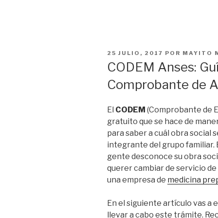
PUBLICADO
25 JULIO, 2017
POR
MAYITO 
EL
CODEM Anses: Guí
Comprobante de Afi
El
CODEM
(Comprobante de E
gratuito que se hace de manera
para saber a cuál obra social s
integrante del grupo familiar.
gente desconoce su obra socia
querer cambiar de servicio de 
una empresa de
medicina pre
En el siguiente artículo vas a 
llevar a cabo este trámite. Re