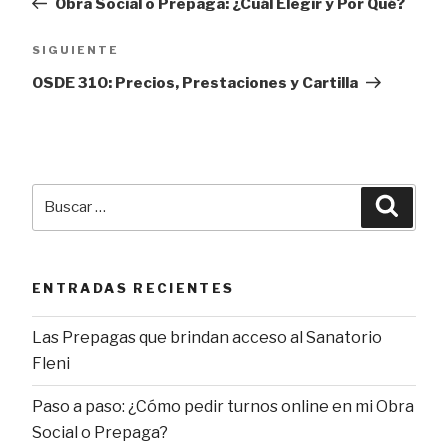
Obra Social o Prepaga: ¿Cuál Elegir y Por Qué?
entradas
Siguiente
SIGUIENTE
entrada
OSDE 310: Precios, Prestaciones y Cartilla
Buscar
Busca
por:
ENTRADAS RECIENTES
Las Prepagas que brindan acceso al Sanatorio
Fleni
Paso a paso: ¿Cómo pedir turnos online en mi Obra
Social o Prepaga?