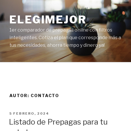
Ir
al
ELEGIMEJOR
contenido
1er comparador de prepagas online con filtros
inteligentes. Cotiza el plan que corresponde más a
tus necesidades, ahorra tiempo y dinero ya!
AUTOR:
CONTACTO
PUBLICADO
5 FEBRERO, 2024
EL
Listado de Prepagas para tu