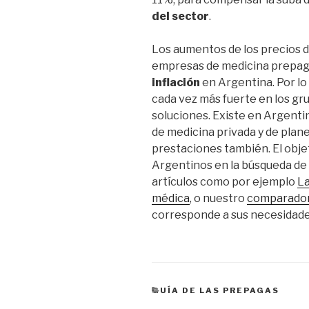
del sector
.
Los aumentos de los precios de
empresas de medicina prepag
inflación
en Argentina. Por lo
cada vez más fuerte en los gr
soluciones. Existe en Argent
de medicina privada y de plane
prestaciones también. El objet
Argentinos en la búsqueda de 
artículos como por ejemplo
La
médica
, o nuestro
comparado
corresponde a sus necesidade
CATEGORÍAS
GUÍA DE LAS PREPAGAS