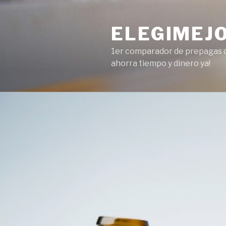
Ir
al
ELEGIMEJ
contenido
1er comparador de prepagas on
ahorra tiempo y dinero ya!