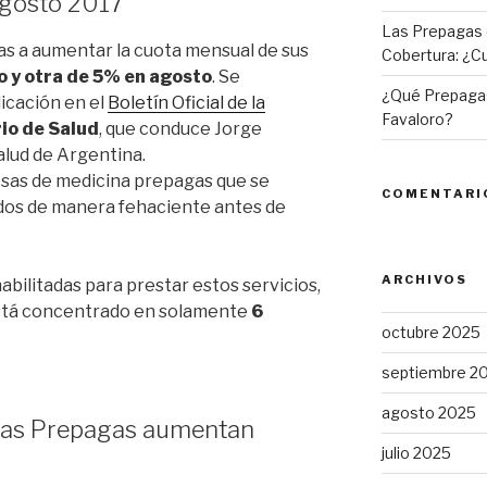
Agosto 2017
Las Prepagas 
as a aumentar la cuota mensual de sus
Cobertura: ¿Cu
io y otra de 5% en agosto
. Se
¿Qué Prepagas
icación en el
Boletín Oficial de la
Favaloro?
io de Salud
, que conduce Jorge
alud de Argentina.
esas de medicina prepagas que se
COMENTARI
iados de manera fehaciente antes de
ARCHIVOS
bilitadas para prestar estos servicios,
stá concentrado en solamente
6
octubre 2025
septiembre 2
agosto 2025
 las Prepagas aumentan
julio 2025