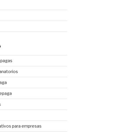
S
epagas
anatorios
paga
repaga
s
ativos para empresas