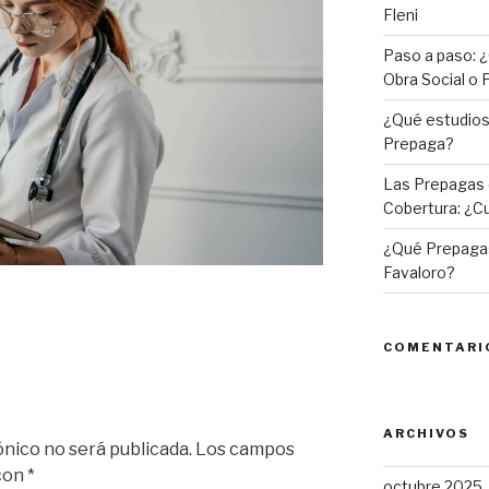
Fleni
Paso a paso: ¿
Obra Social o
¿Qué estudios 
Prepaga?
Las Prepagas 
Cobertura: ¿Cu
¿Qué Prepagas
Favaloro?
COMENTARI
ARCHIVOS
ónico no será publicada.
Los campos
 con
*
octubre 2025