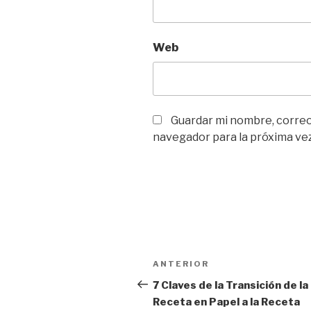
Web
Guardar mi nombre, correo 
navegador para la próxima ve
Navegación
Entrada
ANTERIOR
de
anterior
7 Claves de la Transición de la
Receta en Papel a la Receta
entradas