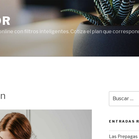
OR
line con filtros inteligentes. Cotiza el plan que correspon
in
Buscar
por:
ENTRADAS 
Las Prepagas 