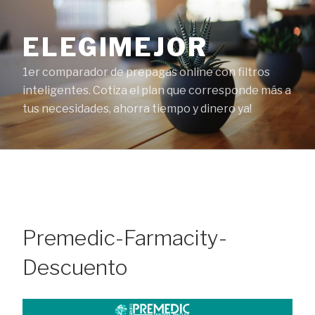
Ir
al
ELEGIMEJOR
contenido
1er comparador de prepagas online con filtros
inteligentes. Cotiza el plan que corresponde más a
tus necesidades, ahorra tiempo y dinero ya!
Premedic-Farmacity-
Descuento