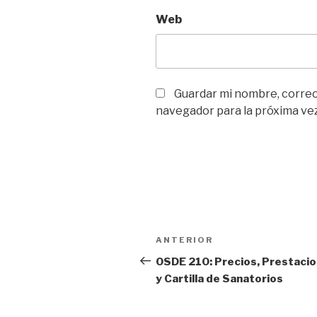
Web
Guardar mi nombre, correo 
navegador para la próxima ve
Navegación
Entrada
ANTERIOR
de
anterior
OSDE 210: Precios, Prestaci
y Cartilla de Sanatorios
entradas