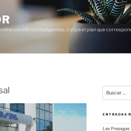
OR
line con filtros inteligentes. Cotiza el plan que correspon
sal
Buscar
por:
ENTRADAS 
Las Prepagas 