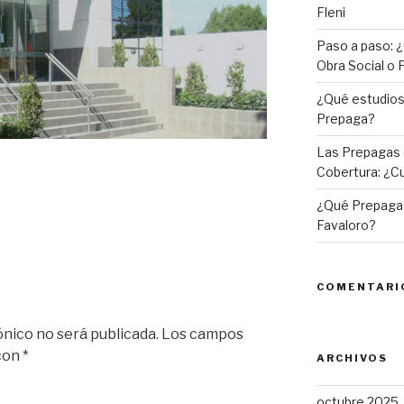
Fleni
Paso a paso: ¿
Obra Social o
¿Qué estudios 
Prepaga?
Las Prepagas 
Cobertura: ¿Cu
¿Qué Prepagas
Favaloro?
COMENTARI
ónico no será publicada.
Los campos
 con
*
ARCHIVOS
octubre 2025