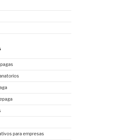
S
epagas
anatorios
paga
repaga
s
ativos para empresas