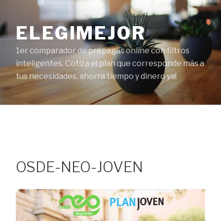
Ir
al
ELEGIMEJOR
contenido
1er comparador de prepagas online con filtros
inteligentes. Cotiza el plan que corresponde más a
tus necesidades, ahorra tiempo y dinero ya!
OSDE-NEO-JOVEN