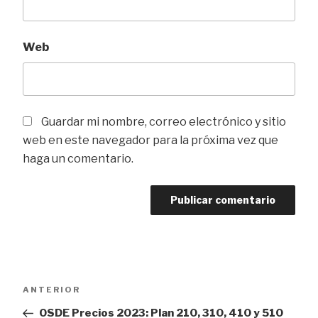
Web
Guardar mi nombre, correo electrónico y sitio
web en este navegador para la próxima vez que
haga un comentario.
Navegación
Entrada
ANTERIOR
de
anterior
OSDE Precios 2023: Plan 210, 310, 410 y 510