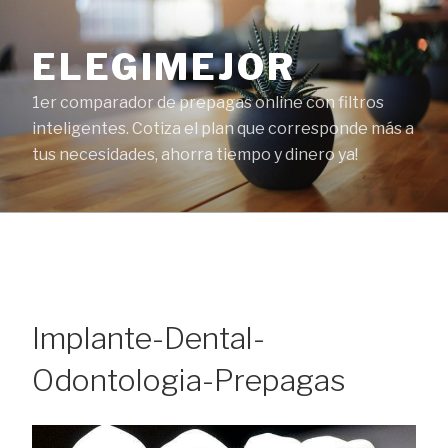
Ir
al
ELEGIMEJOR
contenido
1er comparador de prepagas online con filtros
inteligentes. Cotiza el plan que corresponde más a
tus necesidades, ahorra tiempo y dinero ya!
Implante-Dental-
Odontologia-Prepagas