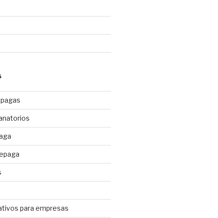
S
epagas
anatorios
paga
repaga
s
ativos para empresas