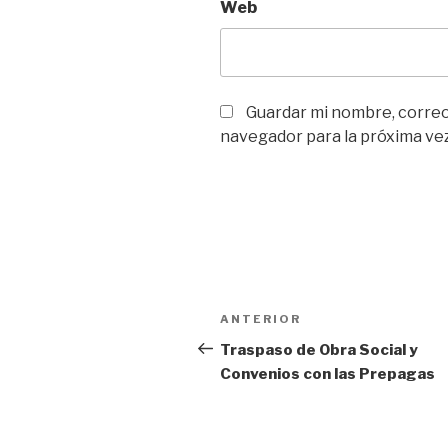
Web
Guardar mi nombre, correo 
navegador para la próxima ve
Navegación
Entrada
ANTERIOR
de
anterior
Traspaso de Obra Social y
Convenios con las Prepagas
entradas