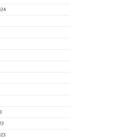
024
3
23
023