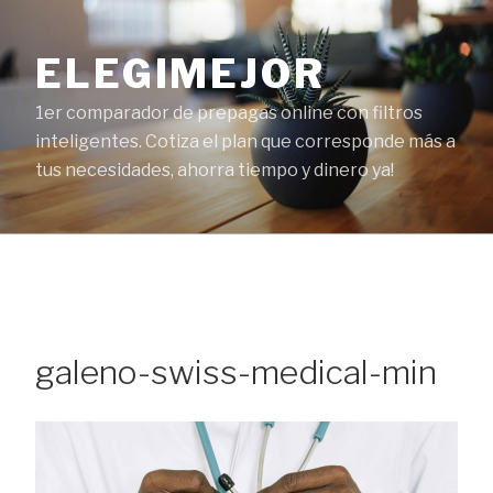
Ir
al
ELEGIMEJOR
contenido
1er comparador de prepagas online con filtros
inteligentes. Cotiza el plan que corresponde más a
tus necesidades, ahorra tiempo y dinero ya!
galeno-swiss-medical-min