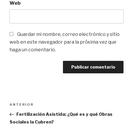
Web
Guardar mi nombre, correo electrónico y sitio
web en este navegador para la próxima vez que
haga un comentario.
Navegación
Entrada
ANTERIOR
de
anterior
Fertilización Asistida: ¿Qué es y qué Obras
entradas
Sociales la Cubren?