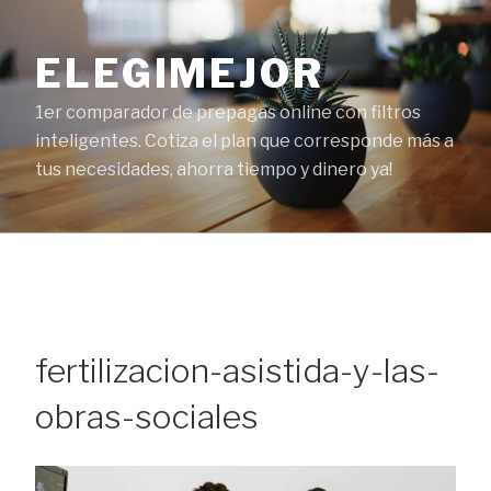
Ir
al
ELEGIMEJOR
contenido
1er comparador de prepagas online con filtros
inteligentes. Cotiza el plan que corresponde más a
tus necesidades, ahorra tiempo y dinero ya!
fertilizacion-asistida-y-las-
obras-sociales