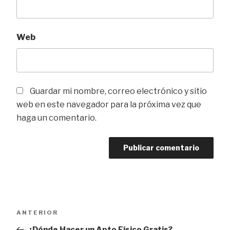
Web
Guardar mi nombre, correo electrónico y sitio
web en este navegador para la próxima vez que
haga un comentario.
Navegación
Entrada
ANTERIOR
de
anterior
¿Dónde Hacer un Apto Físico Gratis?