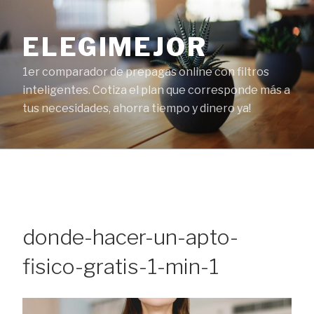
Ir
al
ELEGIMEJOR
contenido
1er comparador de prepagas online con filtros
inteligentes. Cotiza el plan que corresponde más a
tus necesidades, ahorra tiempo y dinero ya!
donde-hacer-un-apto-
fisico-gratis-1-min-1