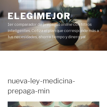
Ir
al
ELEGIMEJOR
contenido
1er comparador de prepagas online con filtros
inteligentes. Cotiza el plan que corresponde más a
tus necesidades, ahorra tiempo y dinero ya!
nueva-ley-medicina-
prepaga-min