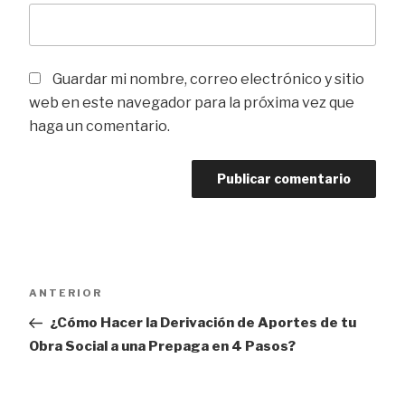
Guardar mi nombre, correo electrónico y sitio
web en este navegador para la próxima vez que
haga un comentario.
Navegación
Entrada
ANTERIOR
de
anterior
¿Cómo Hacer la Derivación de Aportes de tu
entradas
Obra Social a una Prepaga en 4 Pasos?