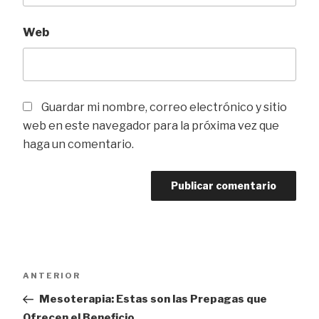
Web
Guardar mi nombre, correo electrónico y sitio
web en este navegador para la próxima vez que
haga un comentario.
Navegación
Entrada
ANTERIOR
de
anterior
Mesoterapia: Estas son las Prepagas que
Ofrecen el Beneficio