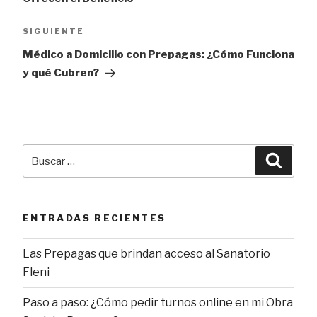
entradas
Siguiente
SIGUIENTE
entrada
Médico a Domicilio con Prepagas: ¿Cómo Funciona
y qué Cubren?
Buscar
Busca
por:
ENTRADAS RECIENTES
Las Prepagas que brindan acceso al Sanatorio
Fleni
Paso a paso: ¿Cómo pedir turnos online en mi Obra