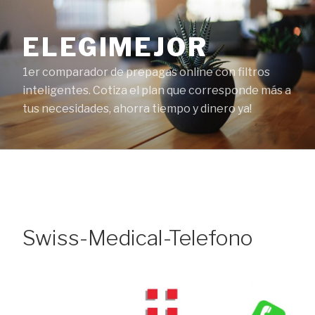
Ir
al
ELEGIMEJOR
contenido
1er comparador de prepagas online con filtros
inteligentes. Cotiza el plan que corresponde más a
tus necesidades, ahorra tiempo y dinero ya!
Swiss-Medical-Telefono