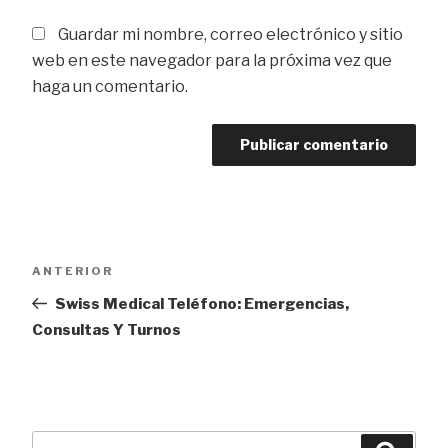
Guardar mi nombre, correo electrónico y sitio
web en este navegador para la próxima vez que
haga un comentario.
Navegación
Entrada
ANTERIOR
de
anterior
Swiss Medical Teléfono: Emergencias,
entradas
Consultas Y Turnos
Buscar
Busca